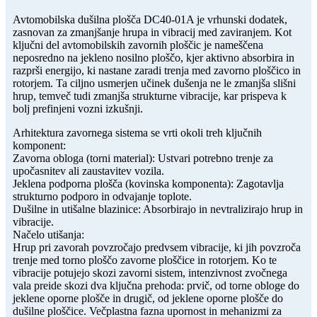
Avtomobilska dušilna plošča DC40-01A je vrhunski dodatek,
zasnovan za zmanjšanje hrupa in vibracij med zaviranjem. Kot
ključni del avtomobilskih zavornih ploščic je nameščena
neposredno na jekleno nosilno ploščo, kjer aktivno absorbira in
razprši energijo, ki nastane zaradi trenja med zavorno ploščico in
rotorjem. Ta ciljno usmerjen učinek dušenja ne le zmanjša slišni
hrup, temveč tudi zmanjša strukturne vibracije, kar prispeva k
bolj prefinjeni vozni izkušnji.
Arhitektura zavornega sistema se vrti okoli treh ključnih
komponent:
Zavorna obloga (torni material): Ustvari potrebno trenje za
upočasnitev ali zaustavitev vozila.
Jeklena podporna plošča (kovinska komponenta): Zagotavlja
strukturno podporo in odvajanje toplote.
Dušilne in utišalne blazinice: Absorbirajo in nevtralizirajo hrup in
vibracije.
Načelo utišanja:
Hrup pri zavorah povzročajo predvsem vibracije, ki jih povzroča
trenje med torno ploščo zavorne ploščice in rotorjem. Ko te
vibracije potujejo skozi zavorni sistem, intenzivnost zvočnega
vala preide skozi dva ključna prehoda: prvič, od torne obloge do
jeklene oporne plošče in drugič, od jeklene oporne plošče do
dušilne ploščice. Večplastna fazna upornost in mehanizmi za