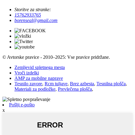
Storitve za stranke:
15762933765
borenseal@gmail.com
© Avtorske pravice - 2010–2025: Vse pravice pridržane.
Zemljevid spletnega mesta
Vroči izdelki
AMP za mobilne naprave
Tesnilo zavore
,
Rcm tuljave
,
Brez azbesta
,
Tesnilna plošča
,
Materiali za podložke
,
Prevlečena plošča
,
Pošlji e-pošto
x