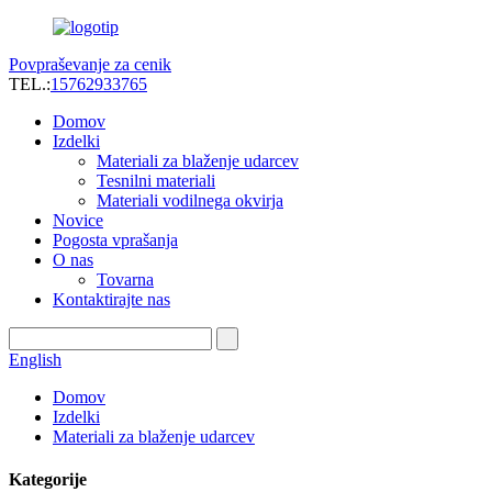
Povpraševanje za cenik
TEL.:
15762933765
Domov
Izdelki
Materiali za blaženje udarcev
Tesnilni materiali
Materiali vodilnega okvirja
Novice
Pogosta vprašanja
O nas
Tovarna
Kontaktirajte nas
English
Domov
Izdelki
Materiali za blaženje udarcev
Kategorije