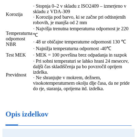
· Stopnja 0–2 v skladu z ISO2409 – izmerjeno v
skladu z VDA-309
Korozija
· Korozija pod barvo, ki se začne pri odtisnjenih
robovih, je manjša od 2 mm
· Najvišja trenutna temperaturna odpornost je 220
Temperaturna
℃
odpornost
· 48 ur običajne temperaturne odpornosti 130 ℃
NBR
· Najnižja temperaturna odpornost -40℃
Test MEK
· MEK = 100 površina brez odpadanja in razpok
· Pri sobni temperaturi se lahko hrani 24 mesecev,
daljši čas skladiščenja pa bo povzročil oprijem
izdelka.
Previdnost
· Ne shranjujte v mokrem, dežnem,
visokotemperaturnem okolju dlje časa, da ne pride
do rje, staranja, oprijema itd. izdelka.
Opis izdelkov