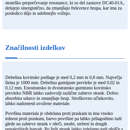
strateško preprečevanje resonance, ki so del zasnove DC40-01A,
delujejo sinergistično, da zmanjšajo frekvence hrupa, kar ima za
posledico tišjo in udobnejšo vožnjo.
Značilnosti izdelkov
Debelina kovinske podlage je med 0,2 mm in 0,8 mm. Največja
širina je 1000 mm. Debelina gumijaste prevleke je med 0,02 in
0,12 mm. Enostransko in dvostransko gumirano kovinsko
prevleko NBR lahko zadovolji različne zahteve strank. Dobro
absorbira udarce in zmanjšuje hrup. Stroškovno učinkovito,
lahko nadomesti uvožene materiale.
Površina materiala je obdelana proti praskam in ima visoko
trdnost proti praskam, barvo površine pa lahko prilagodimo tudi
glede na zahteve strank v rdeči, modri, srebrni in drugih
nenalezljivih barvah. Po želji strank lahko izdelamo tudi plošče s