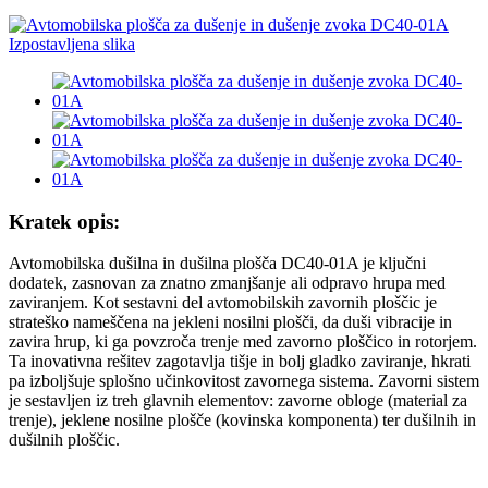
Kratek opis:
Avtomobilska dušilna in dušilna plošča DC40-01A je ključni
dodatek, zasnovan za znatno zmanjšanje ali odpravo hrupa med
zaviranjem. Kot sestavni del avtomobilskih zavornih ploščic je
strateško nameščena na jekleni nosilni plošči, da duši vibracije in
zavira hrup, ki ga povzroča trenje med zavorno ploščico in rotorjem.
Ta inovativna rešitev zagotavlja tišje in bolj gladko zaviranje, hkrati
pa izboljšuje splošno učinkovitost zavornega sistema. Zavorni sistem
je sestavljen iz treh glavnih elementov: zavorne obloge (material za
trenje), jeklene nosilne plošče (kovinska komponenta) ter dušilnih in
dušilnih ploščic.