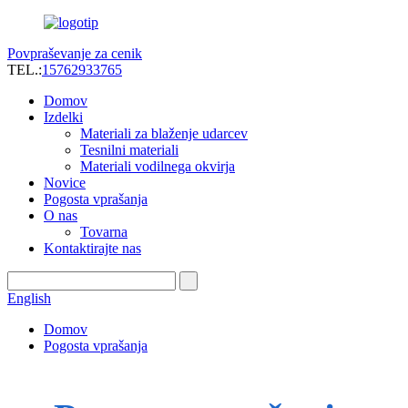
Povpraševanje za cenik
TEL.:
15762933765
Domov
Izdelki
Materiali za blaženje udarcev
Tesnilni materiali
Materiali vodilnega okvirja
Novice
Pogosta vprašanja
O nas
Tovarna
Kontaktirajte nas
English
Domov
Pogosta vprašanja