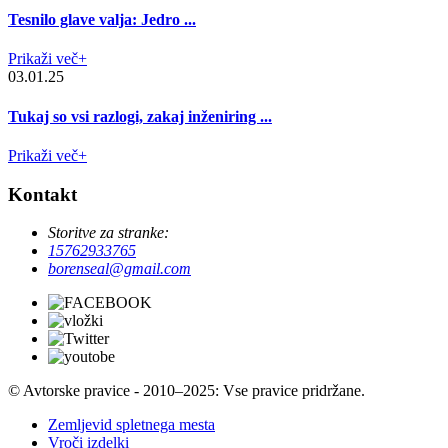
Tesnilo glave valja: Jedro ...
Prikaži več+
03.01.25
Tukaj so vsi razlogi, zakaj inženiring ...
Prikaži več+
Kontakt
Storitve za stranke:
15762933765
borenseal@gmail.com
© Avtorske pravice - 2010–2025: Vse pravice pridržane.
Zemljevid spletnega mesta
Vroči izdelki