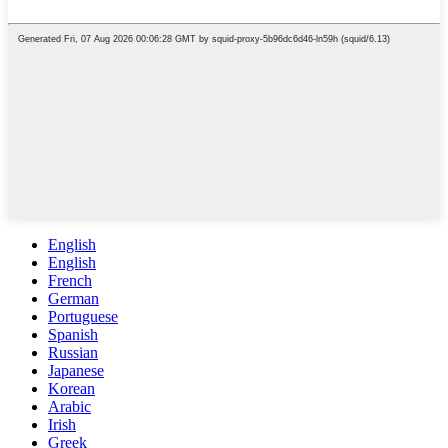
English
English
French
German
Portuguese
Spanish
Russian
Japanese
Korean
Arabic
Irish
Greek