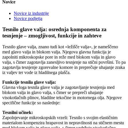
Novice
Novice iz industrije
Novice podjetja
Tesnilo glave valja: osrednja komponenta za
tesnjenje – zmogljivost, funkcije in zahteve
Tesnilo glave valja, znano tudi kot »ležišče valja«, je nameščeno
med glavo valja in blokom valja. Njegova glavna funkcija je
zapolniti mikroskopske pore in reže med blokom valja in glavo
valja, s čimer zagotavlja zanesljivo tesnjenje na stični površini. To pa
zagotavlja tesnjenje zgorevalne komore in preprečuje uhajanje zraka
iz valjev ter vode iz hladilnega plašča.
Funkcije tesnila glave valja:
Glavna vloga tesnila glave valja je zagotavljanje tesnjenja med
blokom valja in glavo valja, s čimer se prepreči uhajanje
visokotlačnih plinov, hladilne tekočine in motornega olja. Njegove
specifične funkcije so naslednje:
Tesnilni učinek:
Zapolnjevanje mikroskopskih vrzeli: Tesnilo s svojim elastičnim
materialom kompenzira hrapavost in nepravilnosti na stičnem mestu
med blokom valja in glavo valja, s čimer vzdržuje visokotlačno