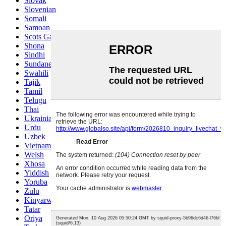
Slovak
Slovenian
Somali
Samoan
Scots Gaelic
Shona
Sindhi
Sundanese
Swahili
Tajik
Tamil
Telugu
Thai
Ukrainian
Urdu
Uzbek
Vietnamese
Welsh
Xhosa
Yiddish
Yoruba
Zulu
Kinyarwanda
Tatar
Oriya