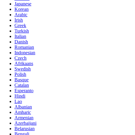
Japanese
Korean
Arabic
Irish
Greek
Turkish
Italian
Danish
Romanian
Indonesian
Czech
Afrikaans
Swedish
Polish
Basque
Catalan
Esperanto
Hindi
Lao
Albanian
Amharic
Armenian
Azerbaijani
Belarusian
Bengali