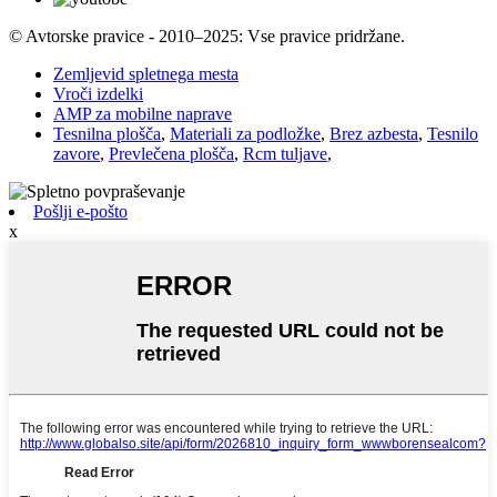
© Avtorske pravice - 2010–2025: Vse pravice pridržane.
Zemljevid spletnega mesta
Vroči izdelki
AMP za mobilne naprave
Tesnilna plošča
,
Materiali za podložke
,
Brez azbesta
,
Tesnilo
zavore
,
Prevlečena plošča
,
Rcm tuljave
,
Pošlji e-pošto
x