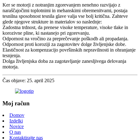
Ker se motorji z notranjim zgorevanjem nenehno razvijajo z
naraščajočimi toplotnimi in mehanskimi obremenitvami, postaja
tesnilna sposobnost tesnila glave valja vse bolj kritična. Zahteve
glede njegove strukture in materialov so naslednje:
Zadostna trdnost, da prenese visoke temperature, visoke tlake in
korozivne pline, ki nastanejo pri zgorevanju.
Odpornost na vročino za preprečevanje poškodb ali propadanja.
Odpornost proti koroziji za zagotovitev dolge življenjske dobe.
Elastičnost za kompenzacijo površinskih nepravilnosti in ohranjanje
tesnjenja.
Dolga življenjska doba za zagotavljanje zanesljivega delovanja
motorja.
Čas objave: 25. april 2025
Moj račun
Domov
Izdelki
Novice
O nas
Kontaktirajte nas