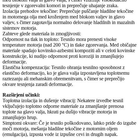
tesnjenje v zgorevalni komori in preprečuje uhajanje zraka.
Izolacija prehodov tekočine: Preprečuje puščanje hladilne tekočine
in motornega olja med kroženjem med blokom valjev in glavo
valjev, s čimer zagotavlja normalno delovanje hladilnih in mazalnih
sistemov motorja.
Zahteve glede materiala in zmogljivosti:
Odpornost na tlak in toploto: Tesnilo mora prenesti visoke
temperature motorja (nad 200 °C) in tlake zgorevanja. Med običajne
materiale spadajo kovinsko-azbestni kompoziti ali v celoti kovinske
konstrukcije, ki nudijo odpornost proti koroziji in zmanjšujejo
deformacije.
Elastična kompenzacija: Tesnilo ohranja tesnilno sposobnost z
elastično deformacijo, ko je glava valja izpostavljena toplotnemu
raztezanju ali mehanskim obremenitvam, s čimer se preprečijo
okvare tesnjenja zaradi deformacije.
Razširjeni učinki:
Toplotna izolacija in dušenje vibracij: Nekatere izvedbe tesnil
vključujejo toplotno odporne materiale za zmanjšanje prenosa
toplote na glavo valja, hkrati pa dušijo vibracije motorja in
zmanjšujejo hrup.
Simptomi okvare: Če je tesnilo poškodovano, lahko pride do izgube
moči motorja, mešanja hladilne tekočine z motornim oljem
(emulgacija), izpusta vode iz izpušne cevi in ​​drugih napak.